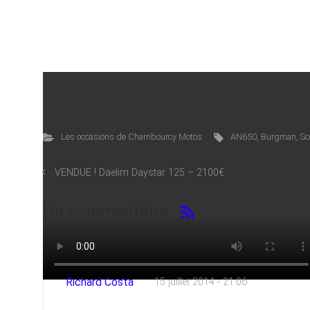
View this post on Google+
Les occasions de Chambourcy Motos
AN650
,
Burgman
,
Sc
VENDUE ! Daelim Daystar 125 – 2100€
Un commentaire
Richard Costa
15 juillet 2014 - 21:06