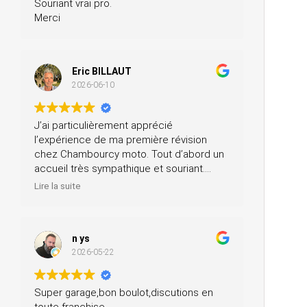
Souriant vrai pro.
Merci
Eric BILLAUT
2026-06-10
J’ai particulièrement apprécié
l’expérience de ma première révision
chez Chambourcy moto. Tout d’abord un
accueil très sympathique et souriant.
Ensuite, ils m’ont prêté une moto pendant
Lire la suite
la journée et ils ont fait la révision ainsi
que le contrôle technique, tout ça pour un
prix très modéré. Je recommande à 200
n ys
%.
2026-05-22
Super garage,bon boulot,discutions en