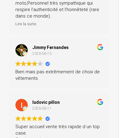
moto,Personnel très sympathique qui
respire l’authenticité et l’honnêteté (rare
dans ce monde)
Merci pour votre professionnalisme, je
Lire la suite
n’hésiterai pas à vous recommander
autour de moi
Jimmy Fernandes
2026-06-13
Bien mais pas extrêmement de choix de
vêtements
ludovic pillon
2026-06-11
Super accueil vente très rapide d un top
case.