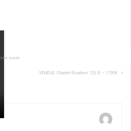
ooter
,
suzuki
VENDUE ! Daelim Roadwin 125 IE – 1700€