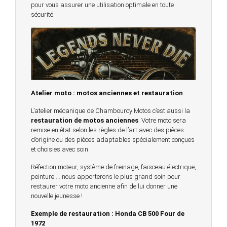
pour vous assurer une utilisation optimale en toute
sécurité.
© 2023 -
Chambourcy Motos 78 - 7bis chemin de la
Forêt - 78240 - Chambourcy -
Atelier moto : motos anciennes et restauration
Garage Motos et Scooters depuis 20 ans à votre
L’atelier mécanique de Chambourcy Motos c’est aussi la
service entre Saint Germain en Laye et Poissy
restauration de motos anciennes
. Votre moto sera
remise en état selon les règles de l’art avec des pièces
Achat de motos et scooters - Dépôt vente - Réparation
d’origine ou des pièces adaptables spécialement conçues
et choisies avec soin.
- Concessionnaire Voge - Concessionnaire
Multimarques
Réfection moteur, système de freinage, faisceau électrique,
peinture … nous apporterons le plus grand soin pour
Un site manufacturé avec passion par
Redwood,
restaurer votre moto ancienne afin de lui donner une
agence conseil en communication digitale
nouvelle jeunesse !
Exemple de restauration : Honda CB 500 Four de
1972