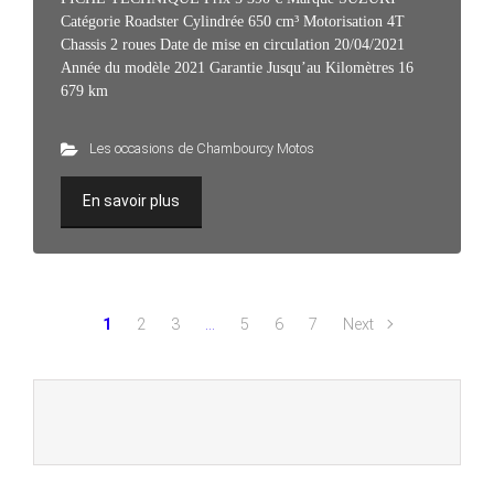
Catégorie Roadster Cylindrée 650 cm³ Motorisation 4T
Chassis 2 roues Date de mise en circulation 20/04/2021
Année du modèle 2021 Garantie Jusqu’au Kilomètres 16
679 km
Les occasions de Chambourcy Motos
En savoir plus
1
2
3
…
5
6
7
Next