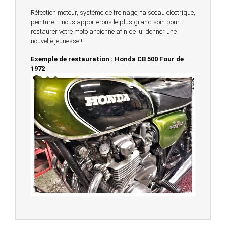
Réfection moteur, système de freinage, faisceau électrique,
peinture … nous apporterons le plus grand soin pour
restaurer votre moto ancienne afin de lui donner une
nouvelle jeunesse !
Exemple de restauration : Honda CB 500 Four de
1972
© 2023 -
Chambourcy Motos 78 - 7bis chemin de la
Forêt - 78240 - Chambourcy -
Garage Motos et Scooters depuis 20 ans à votre
service entre Saint Germain en Laye et Poissy
Achat de motos et scooters - Dépôt vente - Réparation
- Concessionnaire Voge - Concessionnaire
Multimarques
Un site manufacturé avec passion par
Redwood,
agence conseil en communication digitale