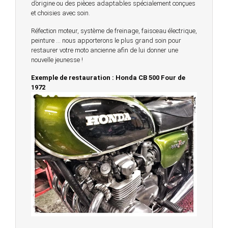
d’origine ou des pièces adaptables spécialement conçues
et choisies avec soin.
Réfection moteur, système de freinage, faisceau électrique,
peinture … nous apporterons le plus grand soin pour
restaurer votre moto ancienne afin de lui donner une
nouvelle jeunesse !
Exemple de restauration : Honda CB 500 Four de
1972
© 2023 -
Chambourcy Motos 78 - 7bis chemin de la
Forêt - 78240 - Chambourcy -
Garage Motos et Scooters depuis 20 ans à votre
service entre Saint Germain en Laye et Poissy
Achat de motos et scooters - Dépôt vente - Réparation
- Concessionnaire Voge - Concessionnaire
Multimarques