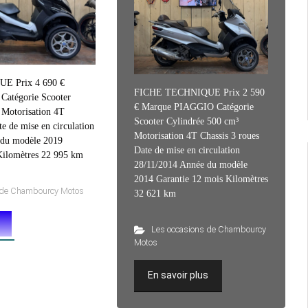
E Prix 4 690 €
FICHE TECHNIQUE Prix 2 590
atégorie Scooter
€ Marque PIAGGIO Catégorie
 Motorisation 4T
Scooter Cylindrée 500 cm³
te de mise en circulation
Motorisation 4T Chassis 3 roues
 du modèle 2019
Date de mise en circulation
Kilomètres 22 995 km
28/11/2014 Année du modèle
2014 Garantie 12 mois Kilomètres
 de Chambourcy Motos
32 621 km
s
Les occasions de Chambourcy
Motos
En savoir plus