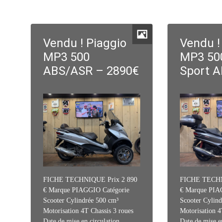
Vendu ! Piaggio
Vendu !
MP3 500
MP3 50
ABS/ASR – 2890€
Sport 
FICHE TECHNIQUE Prix 2 890
FICHE TECHN
€ Marque PIAGGIO Catégorie
€ Marque PIA
Scooter Cylindrée 500 cm³
Scooter Cylind
Motorisation 4T Chassis 3 roues
Motorisation 4
Date de mise en circulation
Date de mise e