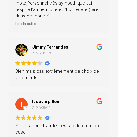
moto,Personnel très sympathique qui
respire l’authenticité et l’honnêteté (rare
dans ce monde)
Merci pour votre professionnalisme, je
Lire la suite
n’hésiterai pas à vous recommander
autour de moi
Jimmy Fernandes
2026-06-13
Bien mais pas extrêmement de choix de
vêtements
ludovic pillon
2026-06-11
Super accueil vente très rapide d un top
case.