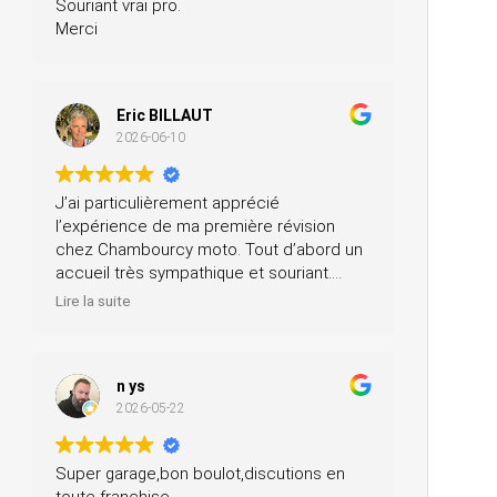
Souriant vrai pro.
Merci
Eric BILLAUT
2026-06-10
J’ai particulièrement apprécié
l’expérience de ma première révision
chez Chambourcy moto. Tout d’abord un
accueil très sympathique et souriant.
Ensuite, ils m’ont prêté une moto pendant
Lire la suite
la journée et ils ont fait la révision ainsi
que le contrôle technique, tout ça pour un
prix très modéré. Je recommande à 200
n ys
%.
2026-05-22
Super garage,bon boulot,discutions en