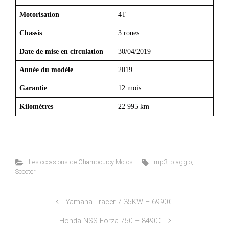
Motorisation
4T
Chassis
3 roues
Date de mise en circulation
30/04/2019
Année du modèle
2019
Garantie
12 mois
Kilomètres
22 995 km
Les occasions de Chambourcy Motos
mp3
,
piaggio
,
Scooter
Yamaha Tracer 7 35KW – 6990€
Honda NSS Forza 750 – 8490€