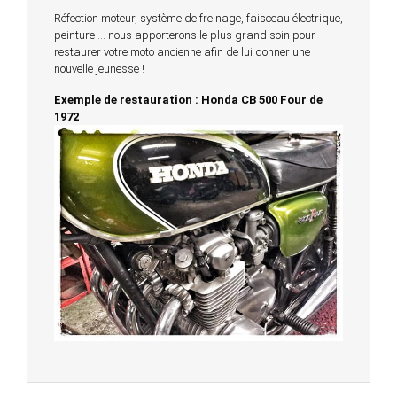
Réfection moteur, système de freinage, faisceau électrique,
peinture … nous apporterons le plus grand soin pour
restaurer votre moto ancienne afin de lui donner une
nouvelle jeunesse !
Exemple de restauration : Honda CB 500 Four de
1972
© 2023 -
Chambourcy Motos 78 - 7bis chemin de la
Forêt - 78240 - Chambourcy -
Garage Motos et Scooters depuis 20 ans à votre
service entre Saint Germain en Laye et Poissy
Achat de motos et scooters - Dépôt vente - Réparation
- Concessionnaire Voge - Concessionnaire
Multimarques
Un site manufacturé avec passion par
Redwood,
agence conseil en communication digitale