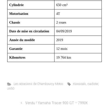
Cylindrée
650 cm³
Motorisation
4T
Chassis
2 roues
Date de mise en circulation
04/09/2019
Année du modèle
2019
Garantie
12 mois
Kilomètres
19 764 km
Les occasions de Chambourcy Motos
Kawasaki
,
roadster
,
z650
Vendu ! Yamaha Tracer 900 GT – 7990€