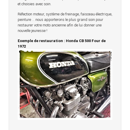
et choisies avec soin.
Réfection moteur, système de freinage, faisceau électrique,
peinture … nous apporterons le plus grand soin pour
restaurer votre moto ancienne afin de lui donner une
nouvelle jeunesse !
Exemple de restauration : Honda CB 500 Four de
1972
© 2023 -
Chambourcy Motos 78 - 7bis chemin de la
Forêt - 78240 - Chambourcy -
Garage Motos et Scooters depuis 20 ans à votre
service entre Saint Germain en Laye et Poissy
Achat de motos et scooters - Dépôt vente - Réparation
- Concessionnaire Voge - Concessionnaire
Multimarques
Un site manufacturé avec passion par
Redwood,