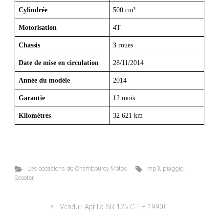
Cylindrée
500 cm³
Motorisation
4T
Chassis
3 roues
Date de mise en circulation
28/11/2014
Année du modèle
2014
Garantie
12 mois
Kilomètres
32 621 km
Les occasions de Chambourcy Motos
mp3
,
piaggio
,
Scooter
Vendu ! Aprilia SR 125 GT – 1990€