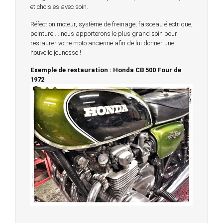
et choisies avec soin.
Réfection moteur, système de freinage, faisceau électrique,
peinture … nous apporterons le plus grand soin pour
restaurer votre moto ancienne afin de lui donner une
nouvelle jeunesse !
Exemple de restauration : Honda CB 500 Four de
1972
© 2023 -
Chambourcy Motos 78 - 7bis chemin de la
Forêt - 78240 - Chambourcy -
Garage Motos et Scooters depuis 20 ans à votre
service entre Saint Germain en Laye et Poissy
Achat de motos et scooters - Dépôt vente - Réparation
- Concessionnaire Voge - Concessionnaire
Multimarques
Un site manufacturé avec passion par
Redwood,