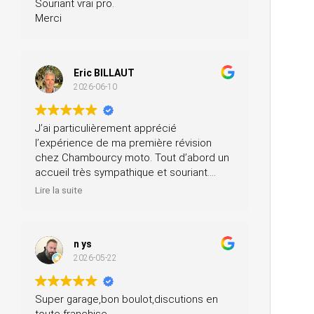
Souriant vrai pro.
Merci
Eric BILLAUT
2026-06-10
J’ai particulièrement apprécié
l’expérience de ma première révision
chez Chambourcy moto. Tout d’abord un
accueil très sympathique et souriant.
Ensuite, ils m’ont prêté une moto pendant
Lire la suite
la journée et ils ont fait la révision ainsi
que le contrôle technique, tout ça pour un
prix très modéré. Je recommande à 200
n ys
%.
2026-05-22
Super garage,bon boulot,discutions en