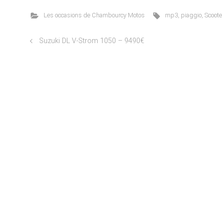
Les occasions de Chambourcy Motos
mp3
,
piaggio
,
Scoote
Suzuki DL V-Strom 1050 – 9490€