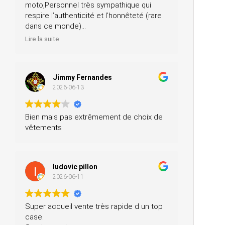
moto,Personnel très sympathique qui
respire l’authenticité et l’honnêteté (rare
dans ce monde)
Merci pour votre professionnalisme, je
Lire la suite
n’hésiterai pas à vous recommander
autour de moi
Jimmy Fernandes
2026-06-13
Bien mais pas extrêmement de choix de
vêtements
ludovic pillon
2026-06-11
Super accueil vente très rapide d un top
case.