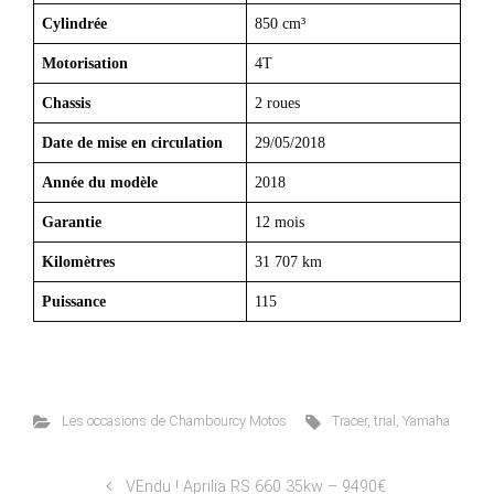
Cylindrée
850 cm³
Motorisation
4T
Chassis
2 roues
Date de mise en circulation
29/05/2018
Année du modèle
2018
Garantie
12 mois
Kilomètres
31 707 km
Puissance
115
Les occasions de Chambourcy Motos
Tracer
,
trial
,
Yamaha
VEndu ! Aprilia RS 660 35kw – 9490€