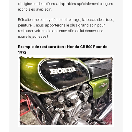
d’origine ou des pièces adaptables spécialement conçues
et choisies avec soin.
Réfection moteur, système de freinage, faisceau électrique,
peinture … nous apporterons le plus grand soin pour
restaurer votre moto ancienne afin de lui donner une
nouvelle jeunesse !
Exemple de restauration : Honda CB 500 Four de
1972
© 2023 -
Chambourcy Motos 78 - 7bis chemin de la
Forêt - 78240 - Chambourcy -
Garage Motos et Scooters depuis 20 ans à votre
service entre Saint Germain en Laye et Poissy
Achat de motos et scooters - Dépôt vente - Réparation
- Concessionnaire Voge - Concessionnaire
Multimarques