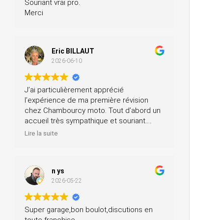
Souriant vrai pro.
Merci
Eric BILLAUT
2026-06-10
J’ai particulièrement apprécié
l’expérience de ma première révision
chez Chambourcy moto. Tout d’abord un
accueil très sympathique et souriant.
Ensuite, ils m’ont prêté une moto pendant
Lire la suite
la journée et ils ont fait la révision ainsi
que le contrôle technique, tout ça pour un
prix très modéré. Je recommande à 200
n ys
%.
2026-05-22
Super garage,bon boulot,discutions en