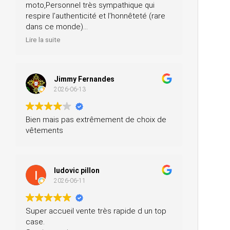
moto,Personnel très sympathique qui
respire l’authenticité et l’honnêteté (rare
dans ce monde)
Merci pour votre professionnalisme, je
Lire la suite
n’hésiterai pas à vous recommander
autour de moi
Jimmy Fernandes
2026-06-13
Bien mais pas extrêmement de choix de
vêtements
ludovic pillon
2026-06-11
Super accueil vente très rapide d un top
case.