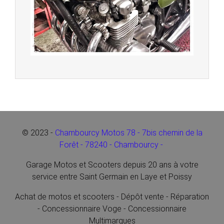
© 2023 -
Chambourcy Motos 78 - 7bis chemin de la
Forêt - 78240 - Chambourcy -
Garage Motos et Scooters depuis 20 ans à votre
service entre Saint Germain en Laye et Poissy
Achat de motos et scooters - Dépôt vente - Réparation
- Concessionnaire Voge - Concessionnaire
Multimarques