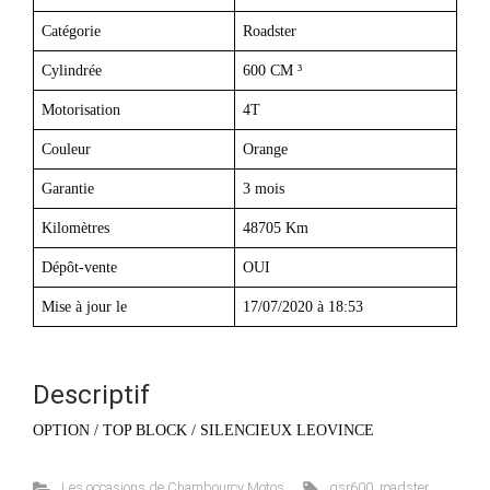
Catégorie
Roadster
Cylindrée
600 CM ³
Motorisation
4T
Couleur
Orange
Garantie
3 mois
Kilomètres
48705 Km
Dépôt-vente
OUI
Mise à jour le
17/07/2020 à 18:53
Descriptif
OPTION / TOP BLOCK / SILENCIEUX LEOVINCE
Les occasions de Chambourcy Motos
gsr600
,
roadster
,