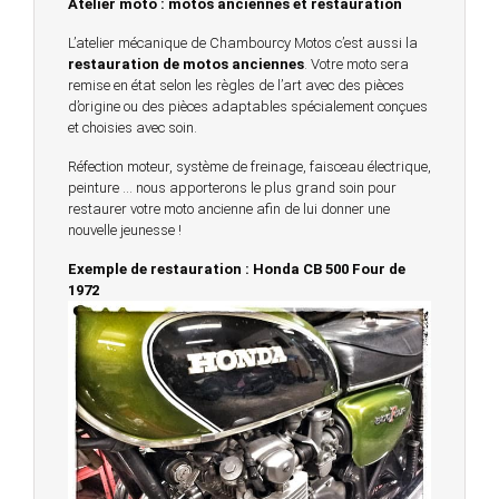
Atelier moto : motos anciennes et restauration
L’atelier mécanique de Chambourcy Motos c’est aussi la
restauration de motos anciennes
. Votre moto sera
remise en état selon les règles de l’art avec des pièces
d’origine ou des pièces adaptables spécialement conçues
et choisies avec soin.
Réfection moteur, système de freinage, faisceau électrique,
peinture … nous apporterons le plus grand soin pour
restaurer votre moto ancienne afin de lui donner une
nouvelle jeunesse !
Exemple de restauration : Honda CB 500 Four de
1972
© 2023 -
Chambourcy Motos 78 - 7bis chemin de la
Forêt - 78240 - Chambourcy -
Garage Motos et Scooters depuis 20 ans à votre
service entre Saint Germain en Laye et Poissy