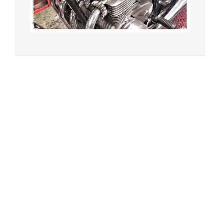
Achat de motos et scooters - Dépôt vente - Réparation
- Concessionnaire Voge - Concessionnaire
Multimarques
Un site manufacturé avec passion par
Redwood,
agence conseil en communication digitale