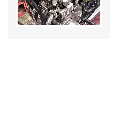
service entre Saint Germain en Laye et Poissy
Achat de motos et scooters - Dépôt vente - Réparation
- Concessionnaire Voge - Concessionnaire
Multimarques
Un site manufacturé avec passion par
Redwood,
agence conseil en communication digitale