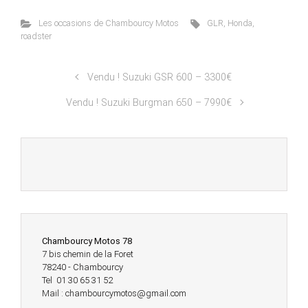
Les occasions de Chambourcy Motos
GLR
,
Honda
,
roadster
Vendu ! Suzuki GSR 600 – 3300€
Vendu ! Suzuki Burgman 650 – 7990€
Chambourcy Motos 78
7 bis chemin de la Foret
78240 - Chambourcy
Tel 01 30 65 31 52
Mail : chambourcymotos@gmail.com