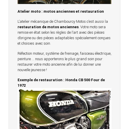
Atelier moto : motos anciennes et restauration
L’atelier mécanique de Chambourcy Motos c’est aussi la
restauration de motos anciennes
. Votre moto sera
remise en état selon les règles de l’art avec des pièces
d’origine ou des pièces adaptables spécialement conçues
et choisies avec soin.
Réfection moteur, système de freinage, faisceau électrique,
peinture … nous apporterons le plus grand soin pour
restaurer votre moto ancienne afin de lui donner une
nouvelle jeunesse !
Exemple de restauration : Honda CB 500 Four de
1972
© 2023 -
Chambourcy Motos 78 - 7bis chemin de la
Forêt - 78240 - Chambourcy -
Garage Motos et Scooters depuis 20 ans à votre