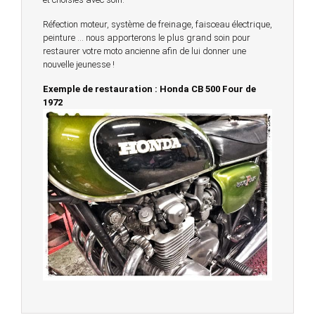
Réfection moteur, système de freinage, faisceau électrique,
peinture … nous apporterons le plus grand soin pour
restaurer votre moto ancienne afin de lui donner une
nouvelle jeunesse !
Exemple de restauration : Honda CB 500 Four de
1972
© 2023 -
Chambourcy Motos 78 - 7bis chemin de la
Forêt - 78240 - Chambourcy -
Garage Motos et Scooters depuis 20 ans à votre
service entre Saint Germain en Laye et Poissy
Achat de motos et scooters - Dépôt vente - Réparation
- Concessionnaire Voge - Concessionnaire
Multimarques
Un site manufacturé avec passion par
Redwood,