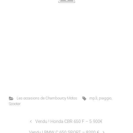
Les occasions de Chambourcy Motos
mp3
,
piaggio
,
Scooter
Vendu ! Honda CBR 650 F – 5 900€
Vendu ! BMW C 650 SPORT – 8200 €