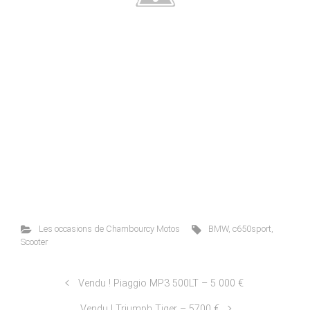
Les occasions de Chambourcy Motos
BMW
,
c650sport
,
Scooter
Vendu ! Piaggio MP3 500LT – 5 000 €
Vendu ! Triumph Tiger – 5700 €