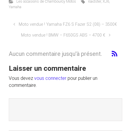
Les occasions de Chambourcy Motos
roadster
,
XJ6
,
Yamaha
Moto vendue ! Yamaha FZ6 S Fazer S2 (08) – 3500€
Moto vendue ! BMW – F650GS ABS – 4700 €
Aucun commentaire jusqu'à présent.
Laisser un commentaire
Vous devez
vous connecter
pour publier un
commentaire.