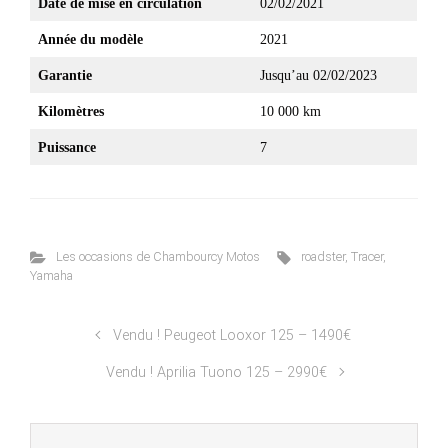
Date de mise en circulation
02/02/2021
Année du modèle
2021
Garantie
Jusqu’au 02/02/2023
Kilomètres
10 000 km
Puissance
7
Les occasions de Chambourcy Motos
roadster
,
Tracer
,
Yamaha
Vendu ! Peugeot Looxor 125 – 1490€
Vendu ! Aprilia Tuono 125 – 2990€