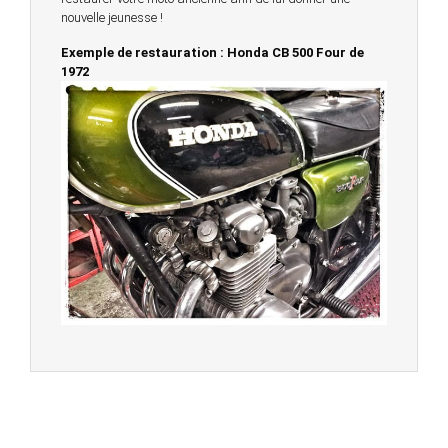
nouvelle jeunesse !
Exemple de restauration : Honda CB 500 Four de
1972
© 2023 -
Chambourcy Motos 78 - 7bis chemin de la
Forêt - 78240 - Chambourcy -
Garage Motos et Scooters depuis 20 ans à votre
service entre Saint Germain en Laye et Poissy
Achat de motos et scooters - Dépôt vente - Réparation
- Concessionnaire Voge - Concessionnaire
Multimarques
Un site manufacturé avec passion par
Redwood,
agence conseil en communication digitale