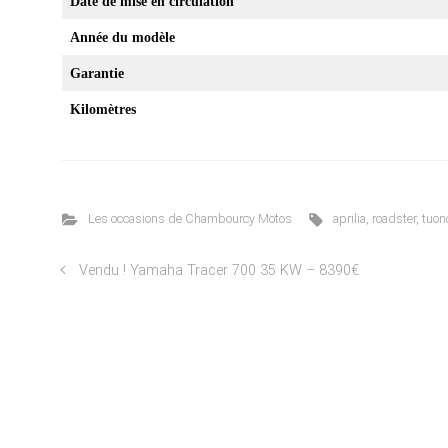
Date de mise en circulation
Année du modèle
Garantie
Kilomètres
Les occasions de Chambourcy Motos
aprilia
,
roadster
,
tuon
Vendu ! Yamaha Tracer 700 35 KW – 8390€