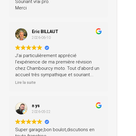
Souriant vrai pro.
Merci
Eric BILLAUT
2026-06-10
J’ai particulièrement apprécié
l’expérience de ma première révision
chez Chambourcy moto. Tout d’abord un
accueil très sympathique et souriant.
Ensuite, ils m’ont prêté une moto pendant
Lire la suite
la journée et ils ont fait la révision ainsi
que le contrôle technique, tout ça pour un
prix très modéré. Je recommande à 200
n ys
%.
2026-05-22
Super garage,bon boulot,discutions en