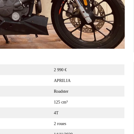
2 990 €
APRILIA
Roadster
125 cm³
4T
2 roues