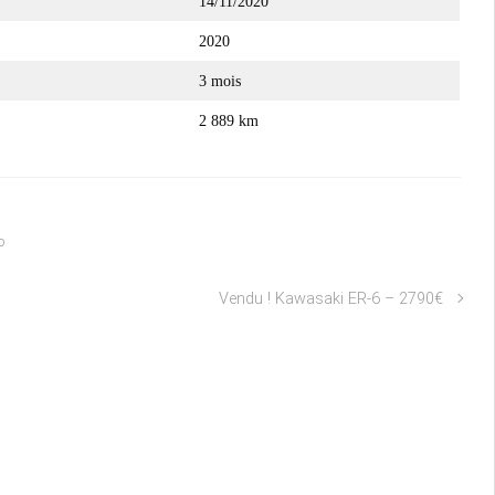
14/11/2020
2020
3 mois
2 889 km
o
Vendu ! Kawasaki ER-6 – 2790€