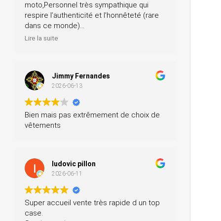
moto,Personnel très sympathique qui
respire l’authenticité et l’honnêteté (rare
dans ce monde)
Merci pour votre professionnalisme, je
Lire la suite
n’hésiterai pas à vous recommander
autour de moi
Jimmy Fernandes
2026-06-13
Bien mais pas extrêmement de choix de
vêtements
ludovic pillon
2026-06-11
Super accueil vente très rapide d un top
case.