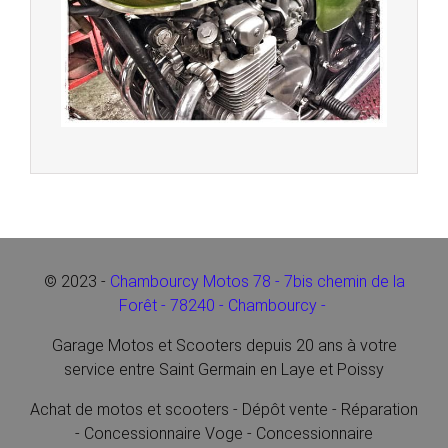
© 2023 -
Chambourcy Motos 78 - 7bis chemin de la
Forêt - 78240 - Chambourcy -
Garage Motos et Scooters depuis 20 ans à votre
service entre Saint Germain en Laye et Poissy
Achat de motos et scooters - Dépôt vente - Réparation
- Concessionnaire Voge - Concessionnaire