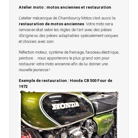
Atelier moto : motos anciennes et restauration
L’atelier mécanique de Chambourcy Motos c’est aussi la
restauration de motos anciennes
. Votre moto sera
remise en état selon les règles de l’art avec des pièces
d’origine ou des pièces adaptables spécialement conçues
et choisies avec soin.
Réfection moteur, système de freinage, faisceau électrique,
peinture … nous apporterons le plus grand soin pour
restaurer votre moto ancienne afin de lui donner une
nouvelle jeunesse !
Exemple de restauration : Honda CB 500 Four de
1972
© 2023 -
Chambourcy Motos 78 - 7bis chemin de la
Forêt - 78240 - Chambourcy -
Garage Motos et Scooters depuis 20 ans à votre
service entre Saint Germain en Laye et Poissy