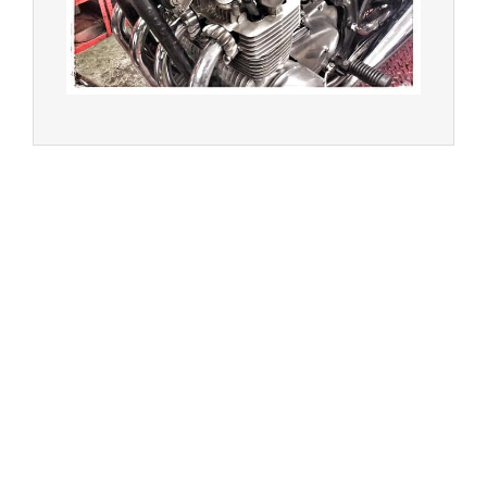
Achat de motos et scooters - Dépôt vente - Réparation
- Concessionnaire Voge - Concessionnaire
Multimarques
Un site manufacturé avec passion par
Redwood,
agence conseil en communication digitale