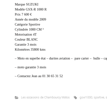
Marque SUZUKI
Modèle GSX-R 1000 R
Prix 7 600 €
Année du modèle 2009
Catégorie Sportive
Cylindrée 1000 CM ³
Motorisation 4T
Couleur BLANC
Garantie 3 mois
Kilomètres 35800 kms
– Moto en superbe état – durites aviation – pare carter – bulle – c
– moto garantie 3 mois
– Contactez Jean au 01 30 65 31 52
Les occasions de Chambourcy Motos
gsxr1000
,
sportive
,