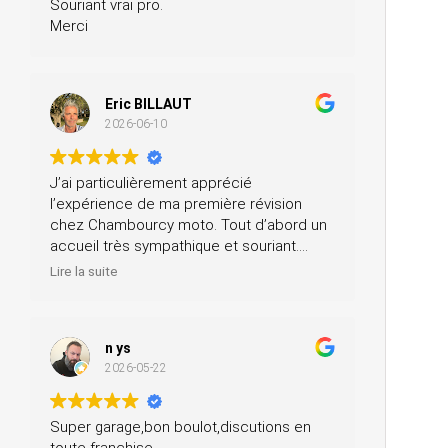
Souriant vrai pro.
Merci
Eric BILLAUT
2026-06-10
J’ai particulièrement apprécié
l’expérience de ma première révision
chez Chambourcy moto. Tout d’abord un
accueil très sympathique et souriant.
Ensuite, ils m’ont prêté une moto pendant
Lire la suite
la journée et ils ont fait la révision ainsi
que le contrôle technique, tout ça pour un
prix très modéré. Je recommande à 200
n ys
%.
2026-05-22
Super garage,bon boulot,discutions en