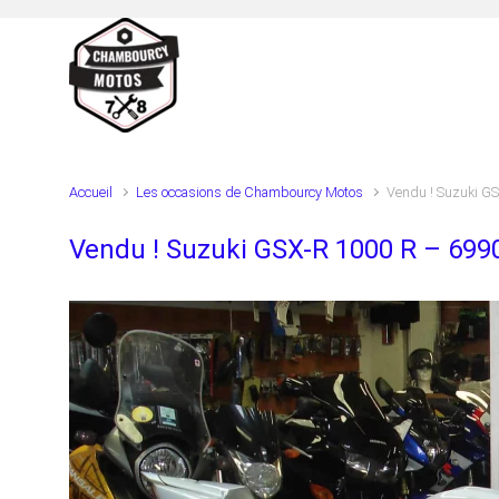
Skip to main content
Accueil
Les occasions de Chambourcy Motos
Vendu ! Suzuki G
Vendu ! Suzuki GSX-R 1000 R – 699