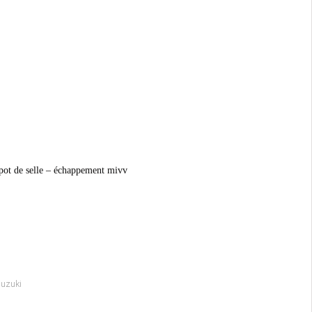
apot de selle – échappement mivv
suzuki