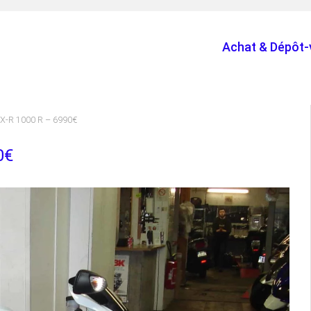
Achat & Dépôt-
SX-R 1000 R – 6990€
0€