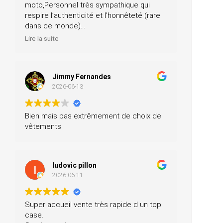
moto,Personnel très sympathique qui
respire l’authenticité et l’honnêteté (rare
dans ce monde)
Merci pour votre professionnalisme, je
Lire la suite
n’hésiterai pas à vous recommander
autour de moi
Jimmy Fernandes
2026-06-13
Bien mais pas extrêmement de choix de
vêtements
ludovic pillon
2026-06-11
Super accueil vente très rapide d un top
case.