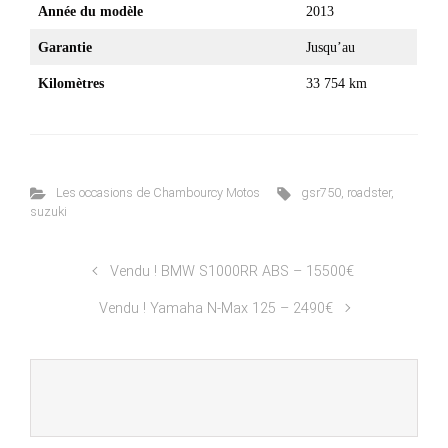
Année du modèle
2013
Garantie
Jusqu’au
Kilomètres
33 754 km
Les occasions de Chambourcy Motos
gsr750
,
roadster
,
suzuki
Vendu ! BMW S1000RR ABS – 15500€
Vendu ! Yamaha N-Max 125 – 2490€