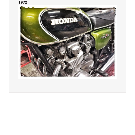
1972
© 2023 -
Chambourcy Motos 78 - 7bis chemin de la
Forêt - 78240 - Chambourcy -
Garage Motos et Scooters depuis 20 ans à votre
service entre Saint Germain en Laye et Poissy
Achat de motos et scooters - Dépôt vente - Réparation
- Concessionnaire Voge - Concessionnaire
Multimarques
Un site manufacturé avec passion par
Redwood,
agence conseil en communication digitale