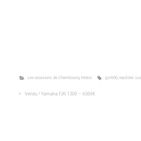
Les occasions de Chambourcy Motos
gsr600
,
roadster
,
suz
Vendu ! Yamaha FJR 1300 – 6300€