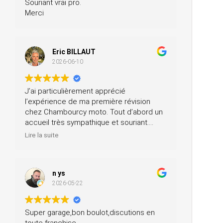
Souriant vrai pro.
Merci
Eric BILLAUT
2026-06-10
J’ai particulièrement apprécié
l’expérience de ma première révision
chez Chambourcy moto. Tout d’abord un
accueil très sympathique et souriant.
Ensuite, ils m’ont prêté une moto pendant
Lire la suite
la journée et ils ont fait la révision ainsi
que le contrôle technique, tout ça pour un
prix très modéré. Je recommande à 200
n ys
%.
2026-05-22
Super garage,bon boulot,discutions en