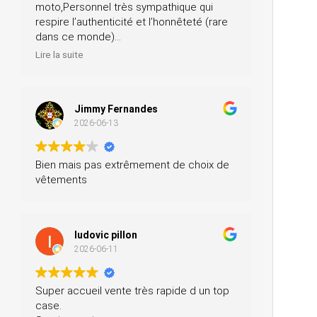
moto,Personnel très sympathique qui
respire l’authenticité et l’honnêteté (rare
dans ce monde)
Merci pour votre professionnalisme, je
Lire la suite
n’hésiterai pas à vous recommander
autour de moi
Jimmy Fernandes
2026-06-13
Bien mais pas extrêmement de choix de
vêtements
ludovic pillon
2026-06-11
Super accueil vente très rapide d un top
case.