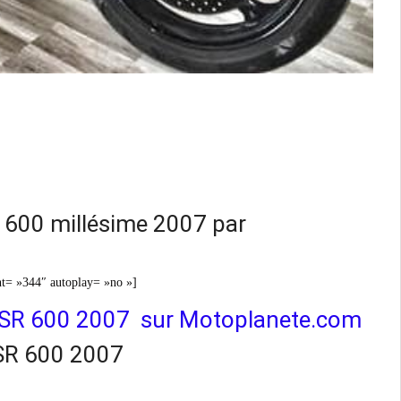
SR 600 millésime 2007 par
t= »344″ autoplay= »no »]
i GSR 600 2007 sur Motoplanete.com
GSR 600 2007