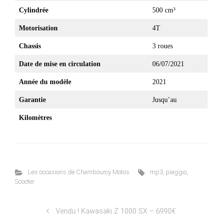
Cylindrée
500 cm³
Motorisation
4T
Chassis
3 roues
Date de mise en circulation
06/07/2021
Année du modèle
2021
Garantie
Jusqu’au
Kilomètres
Les occasions de Chambourcy Motos
mp3
,
piaggio
,
Scooter
Vendu ! Kawasaki Z 1000 SX – 6990€