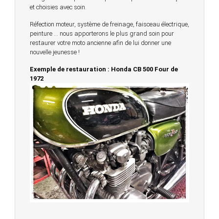
et choisies avec soin.
Réfection moteur, système de freinage, faisceau électrique,
peinture … nous apporterons le plus grand soin pour
restaurer votre moto ancienne afin de lui donner une
nouvelle jeunesse !
Exemple de restauration : Honda CB 500 Four de
1972
© 2023 -
Chambourcy Motos 78 - 7bis chemin de la
Forêt - 78240 - Chambourcy -
Garage Motos et Scooters depuis 20 ans à votre
service entre Saint Germain en Laye et Poissy
Achat de motos et scooters - Dépôt vente - Réparation
- Concessionnaire Voge - Concessionnaire
Multimarques
Un site manufacturé avec passion par
Redwood,