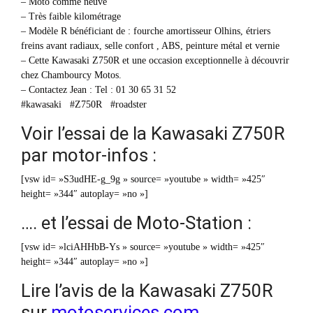
– Moto comme neuve
– Très faible kilométrage
– Modèle R bénéficiant de : fourche amortisseur Olhins, étriers
freins avant radiaux, selle confort , ABS, peinture métal et vernie
– Cette Kawasaki Z750R et une occasion exceptionnelle à découvrir
chez Chambourcy Motos.
– Contactez Jean : Tel : 01 30 65 31 52
#kawasaki #Z750R #roadster
Voir l’essai de la Kawasaki Z750R
par motor-infos :
[vsw id= »S3udHE-g_9g » source= »youtube » width= »425″
height= »344″ autoplay= »no »]
…. et l’essai de Moto-Station :
[vsw id= »lciAHHbB-Ys » source= »youtube » width= »425″
height= »344″ autoplay= »no »]
Lire l’avis de la Kawasaki Z750R
sur
motoservices.com