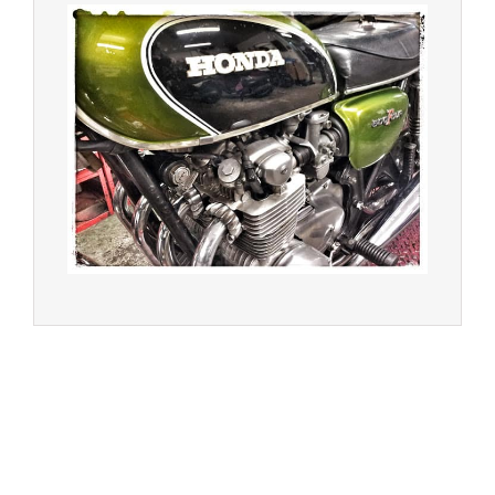
© 2023 -
Chambourcy Motos 78 - 7bis chemin de la
Forêt - 78240 - Chambourcy -
Garage Motos et Scooters depuis 20 ans à votre
service entre Saint Germain en Laye et Poissy
Achat de motos et scooters - Dépôt vente - Réparation
- Concessionnaire Voge - Concessionnaire
Multimarques
Un site manufacturé avec passion par
Redwood,
agence conseil en communication digitale