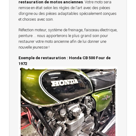
restauration de motos anciennes
. Votre moto sera
remise en état selon les règles de l’art avec des pièces
d’origine ou des pièces adaptables spécialement conçues
et choisies avec soin.
Réfection moteur, système de freinage, faisceau électrique,
peinture … nous apporterons le plus grand soin pour
restaurer votre moto ancienne afin de lui donner une
nouvelle jeunesse !
Exemple de restauration : Honda CB 500 Four de
1972
© 2023 -
Chambourcy Motos 78 - 7bis chemin de la
Forêt - 78240 - Chambourcy -
Garage Motos et Scooters depuis 20 ans à votre
service entre Saint Germain en Laye et Poissy
Achat de motos et scooters - Dépôt vente - Réparation
- Concessionnaire Voge - Concessionnaire