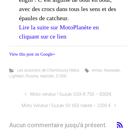
avec des crocs dans tous les sens et des
épaules de catcheur.
Lire la suite sur MotoPlanète en
cliquant sur ce lien
View this post on Google+
Les occasions de Chambourcy Motos
ermax
,
Kawasaki
,
Lightech
,
Rizoma
,
roadster
,
Z1000
Moto vendue ! Suzuki GSX-R 750 – 8300€
Moto Vendue ! Suzuki SV 650 naked – 2200 €
Aucun commentaire jusqu'à présent.