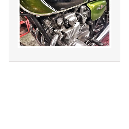
Forêt - 78240 - Chambourcy -
Garage Motos et Scooters depuis 20 ans à votre
service entre Saint Germain en Laye et Poissy
Achat de motos et scooters - Dépôt vente - Réparation
- Concessionnaire Voge - Concessionnaire
Multimarques
Un site manufacturé avec passion par
Redwood,
agence conseil en communication digitale