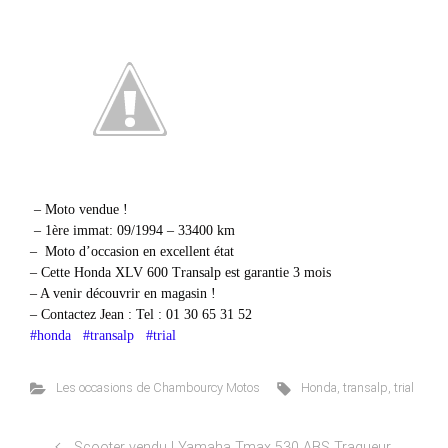
– Moto vendue !
– 1ère immat: 09/1994 – 33400 km
– Moto d’occasion en excellent état
– Cette Honda XLV 600 Transalp est garantie 3 mois
– A venir découvrir en magasin !
– Contactez Jean : Tel : 01 30 65 31 52
#honda
#transalp
#trial
Les occasions de Chambourcy Motos
Honda
,
transalp
,
trial
Scooter vendu ! Yamaha Tmax 530 ABS Traqueur