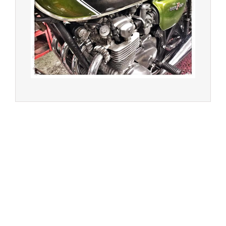
Garage Motos et Scooters depuis 20 ans à votre
service entre Saint Germain en Laye et Poissy
Achat de motos et scooters - Dépôt vente - Réparation
- Concessionnaire Voge - Concessionnaire
Multimarques
Un site manufacturé avec passion par
Redwood,
agence conseil en communication digitale