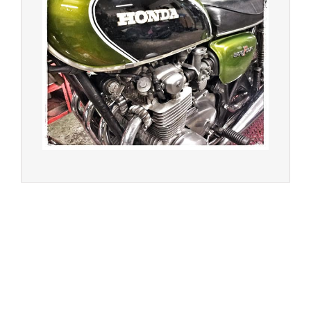
© 2023 -
Chambourcy Motos 78 - 7bis chemin de la
Forêt - 78240 - Chambourcy -
Garage Motos et Scooters depuis 20 ans à votre
service entre Saint Germain en Laye et Poissy
Achat de motos et scooters - Dépôt vente - Réparation
- Concessionnaire Voge - Concessionnaire
Multimarques
Un site manufacturé avec passion par
Redwood,
agence conseil en communication digitale