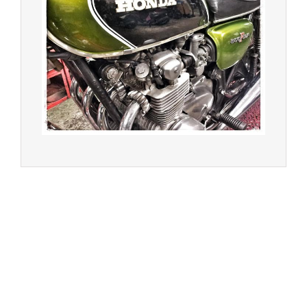
© 2023 -
Chambourcy Motos 78 - 7bis chemin de la
Forêt - 78240 - Chambourcy -
Garage Motos et Scooters depuis 20 ans à votre
service entre Saint Germain en Laye et Poissy
Achat de motos et scooters - Dépôt vente - Réparation
- Concessionnaire Voge - Concessionnaire
Multimarques
Un site manufacturé avec passion par
Redwood,
agence conseil en communication digitale