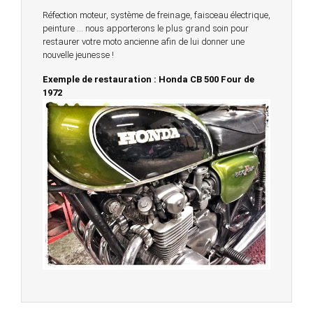
Réfection moteur, système de freinage, faisceau électrique,
peinture … nous apporterons le plus grand soin pour
restaurer votre moto ancienne afin de lui donner une
nouvelle jeunesse !
Exemple de restauration : Honda CB 500 Four de
1972
© 2023 -
Chambourcy Motos 78 - 7bis chemin de la
Forêt - 78240 - Chambourcy -
Garage Motos et Scooters depuis 20 ans à votre
service entre Saint Germain en Laye et Poissy
Achat de motos et scooters - Dépôt vente - Réparation
- Concessionnaire Voge - Concessionnaire
Multimarques
Un site manufacturé avec passion par
Redwood,
agence conseil en communication digitale