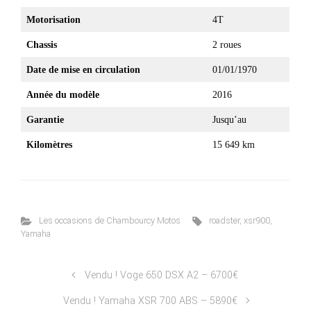
Motorisation
4T
Chassis
2 roues
Date de mise en circulation
01/01/1970
Année du modèle
2016
Garantie
Jusqu’au
Kilomètres
15 649 km
Les occasions de Chambourcy Motos
roadster
,
xsr900
,
Yamaha
Vendu ! Voge 650 DSX A2 – 6700€
Vendu ! Yamaha XSR 700 ABS – 5890€