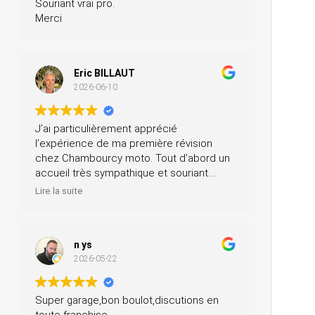
Souriant vrai pro.
Merci
Eric BILLAUT
2026-06-10
J’ai particulièrement apprécié
l’expérience de ma première révision
chez Chambourcy moto. Tout d’abord un
accueil très sympathique et souriant.
Ensuite, ils m’ont prêté une moto pendant
Lire la suite
la journée et ils ont fait la révision ainsi
que le contrôle technique, tout ça pour un
prix très modéré. Je recommande à 200
n ys
%.
2026-05-22
Super garage,bon boulot,discutions en