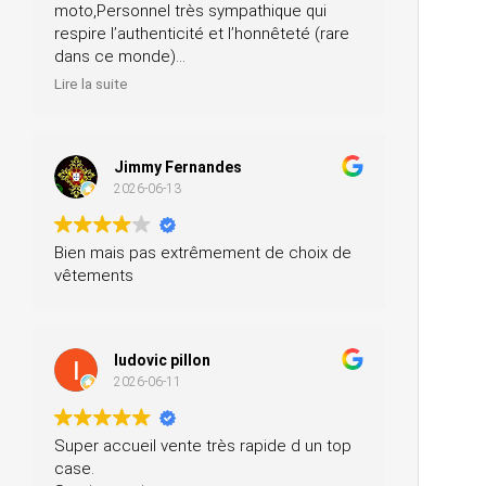
moto,Personnel très sympathique qui
respire l’authenticité et l’honnêteté (rare
dans ce monde)
Merci pour votre professionnalisme, je
Lire la suite
n’hésiterai pas à vous recommander
autour de moi
Jimmy Fernandes
2026-06-13
Bien mais pas extrêmement de choix de
vêtements
ludovic pillon
2026-06-11
Super accueil vente très rapide d un top
case.