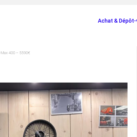
Achat & Dépôt-
-Max 400 – 5590€
€