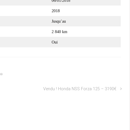
06/01/2018
2018
Jusqu’au
2 840 km
Oui
ha
Vendu ! Honda NSS Forza 125 – 3190€