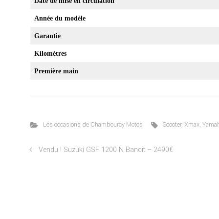
Date de mise en circulation
Année du modèle
Garantie
Kilomètres
Première main
Les occasions de Chambourcy Motos
Scooter
,
Xmax
,
Yama
Vendu ! Suzuki GSF 1200 N Bandit – 2490€