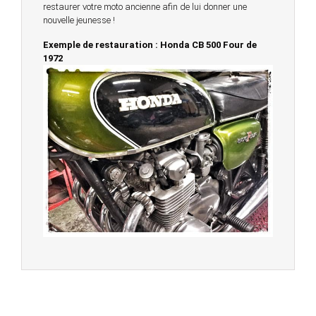
restaurer votre moto ancienne afin de lui donner une
nouvelle jeunesse !
Exemple de restauration : Honda CB 500 Four de
1972
© 2023 -
Chambourcy Motos 78 - 7bis chemin de la
Forêt - 78240 - Chambourcy -
Garage Motos et Scooters depuis 20 ans à votre
service entre Saint Germain en Laye et Poissy
Achat de motos et scooters - Dépôt vente - Réparation
- Concessionnaire Voge - Concessionnaire
Multimarques
Un site manufacturé avec passion par
Redwood,
agence conseil en communication digitale