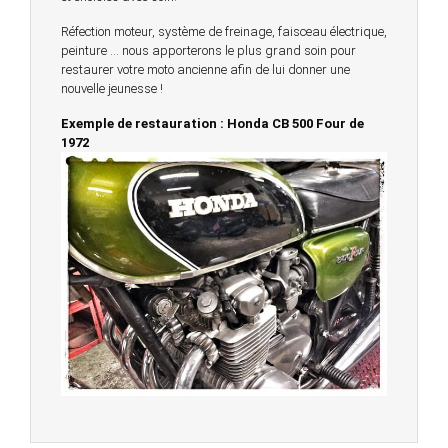
Réfection moteur, système de freinage, faisceau électrique,
peinture … nous apporterons le plus grand soin pour
restaurer votre moto ancienne afin de lui donner une
nouvelle jeunesse !
Exemple de restauration : Honda CB 500 Four de
1972
© 2023 -
Chambourcy Motos 78 - 7bis chemin de la
Forêt - 78240 - Chambourcy -
Garage Motos et Scooters depuis 20 ans à votre
service entre Saint Germain en Laye et Poissy
Achat de motos et scooters - Dépôt vente - Réparation
- Concessionnaire Voge - Concessionnaire
Multimarques
Un site manufacturé avec passion par
Redwood,
agence conseil en communication digitale