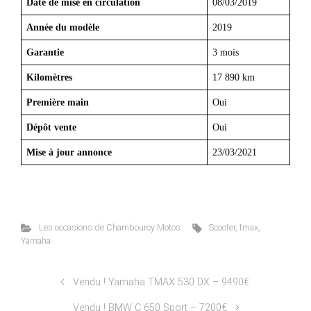
Date de mise en circulation
08/03/2019
Année du modèle
2019
Garantie
3 mois
Kilomètres
17 890 km
Première main
Oui
Dépôt vente
Oui
Mise à jour annonce
23/03/2021
Les occasions de Chambourcy Motos
Scooter
,
tmax
,
Yamaha
Vendu ! Yamaha TMAX 530 DX – 9490€
Vendu ! BMW C 650 Sport – 7200€