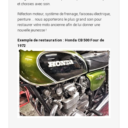
et choisies avec soin.
Réfection moteur, système de freinage, faisceau électrique,
peinture … nous apporterons le plus grand soin pour
restaurer votre moto ancienne afin de lui donner une
nouvelle jeunesse !
Exemple de restauration : Honda CB 500 Four de
1972
© 2023 -
Chambourcy Motos 78 - 7bis chemin de la
Forêt - 78240 - Chambourcy -
Garage Motos et Scooters depuis 20 ans à votre
service entre Saint Germain en Laye et Poissy
Achat de motos et scooters - Dépôt vente - Réparation
- Concessionnaire Voge - Concessionnaire
Multimarques
Un site manufacturé avec passion par
Redwood,