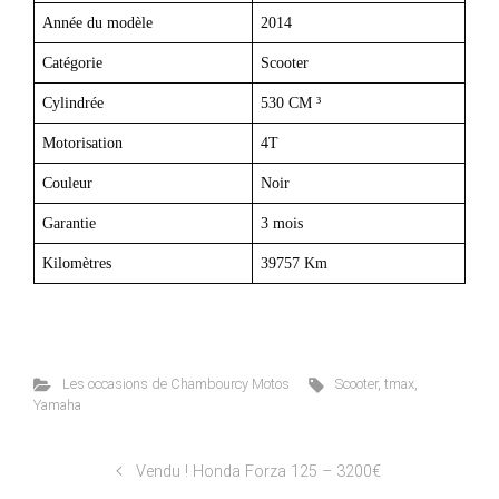
Année du modèle
2014
Catégorie
Scooter
Cylindrée
530 CM ³
Motorisation
4T
Couleur
Noir
Garantie
3 mois
Kilomètres
39757 Km
Les occasions de Chambourcy Motos
Scooter
,
tmax
,
Yamaha
Vendu ! Honda Forza 125 – 3200€