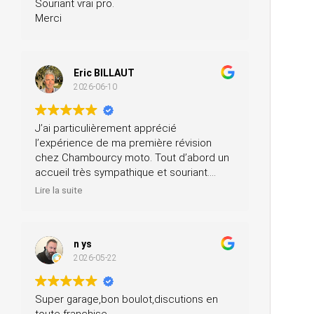
Souriant vrai pro.
Merci
Eric BILLAUT
2026-06-10
J’ai particulièrement apprécié
l’expérience de ma première révision
chez Chambourcy moto. Tout d’abord un
accueil très sympathique et souriant.
Ensuite, ils m’ont prêté une moto pendant
Lire la suite
la journée et ils ont fait la révision ainsi
que le contrôle technique, tout ça pour un
prix très modéré. Je recommande à 200
n ys
%.
2026-05-22
Super garage,bon boulot,discutions en