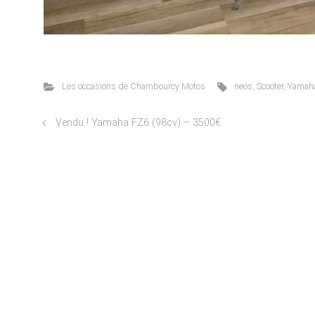
Les occasions de Chambourcy Motos
neos
,
Scooter
,
Yamah
Vendu ! Yamaha FZ6 (98cv) – 3500€