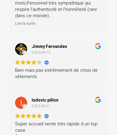
moto,Personnel très sympathique qui
respire l’authenticité et l’honnêteté (rare
dans ce monde)
Merci pour votre professionnalisme, je
Lire la suite
n’hésiterai pas à vous recommander
autour de moi
Jimmy Fernandes
2026-06-13
Bien mais pas extrêmement de choix de
vêtements
ludovic pillon
2026-06-11
Super accueil vente très rapide d un top
case.