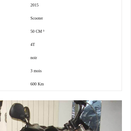
2015
Scooter
50 CM ³
4T
noir
3 mois
600 Km