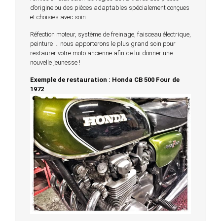
d’origine ou des pièces adaptables spécialement conçues
et choisies avec soin.
Réfection moteur, système de freinage, faisceau électrique,
peinture … nous apporterons le plus grand soin pour
restaurer votre moto ancienne afin de lui donner une
nouvelle jeunesse !
Exemple de restauration : Honda CB 500 Four de
1972
© 2023 -
Chambourcy Motos 78 - 7bis chemin de la
Forêt - 78240 - Chambourcy -
Garage Motos et Scooters depuis 20 ans à votre
service entre Saint Germain en Laye et Poissy
Achat de motos et scooters - Dépôt vente - Réparation
- Concessionnaire Voge - Concessionnaire
Multimarques