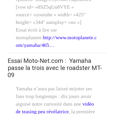
[vsw id= »8SZ5qUu8VYE »
source= »youtube » width= »425″
height= »344″ autoplay= »no »]
Essai écrit à lire sur
motoplanete:
http://www.motoplanete.c
om/yamaha/465…
Essai Moto-Net.com : Yamaha
passe la trois avec le roadster MT-
09
Yamaha n’aura pas laissé mijoter ses
fans trop longtemps : dix jours avoir
aiguisé notre curiosité dans une
vidéo
de teasing peu révélatrice
, la première