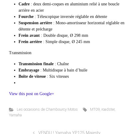
Cadre
: deux demi-coques en aluminium relié à une boucle
arrière en acier
Fourche
: Télescopique inversée réglable en détente
Suspension arrière
: Mono-amortisseur horizontal réglable en
détente et précharge
Frein avant
: Double disque, Ø 298 mm
Frein arrière
: Simple disque, Ø 245 mm
Transmission
Transmission finale
: Chaîne
Embrayage
: Multidisque à bain d’huile
Boîte de vitesse
: Six vitesses
View this post on Google+
Les occasions de Chambourcy Motos
MT09
,
roadster
,
Yamaha
VENDU ! Yamaha YP125 Majesty