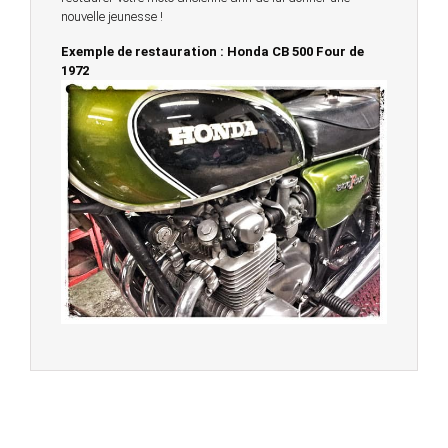
nouvelle jeunesse !
Exemple de restauration : Honda CB 500 Four de
1972
© 2023 -
Chambourcy Motos 78 - 7bis chemin de la
Forêt - 78240 - Chambourcy -
Garage Motos et Scooters depuis 20 ans à votre
service entre Saint Germain en Laye et Poissy
Achat de motos et scooters - Dépôt vente - Réparation
- Concessionnaire Voge - Concessionnaire
Multimarques
Un site manufacturé avec passion par
Redwood,
agence conseil en communication digitale