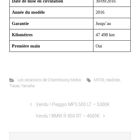
Date de mise en circulation
30/09/2016
Année du modèle
2016
Garantie
Jusqu’au
Kilomètres
47 498 km
Première main
Oui
Les occasions de Chambourcy Motos
MT09
,
roadster
,
Tracer
,
Yamaha
Vendu ! Piaggio MP3 500 LT – 5300€
Vendu ! BMW R 850 RT – 4600€