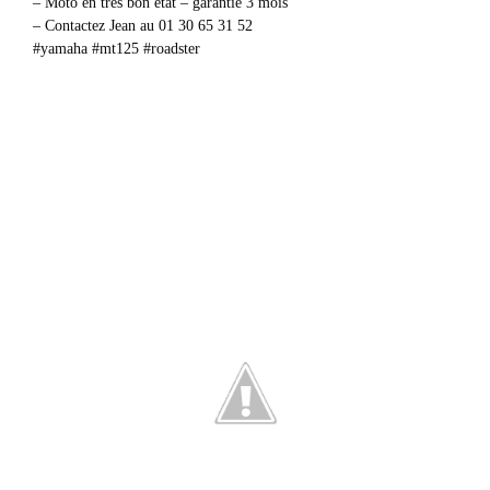
– Moto en très bon état – garantie 3 mois
– Contactez Jean au 01 30 65 31 52
#yamaha #mt125 #roadster