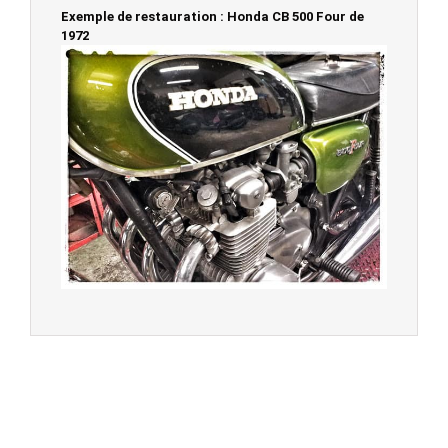
Exemple de restauration : Honda CB 500 Four de
1972
© 2023 -
Chambourcy Motos 78 - 7bis chemin de la
Forêt - 78240 - Chambourcy -
Garage Motos et Scooters depuis 20 ans à votre
service entre Saint Germain en Laye et Poissy
Achat de motos et scooters - Dépôt vente - Réparation
- Concessionnaire Voge - Concessionnaire
Multimarques
Un site manufacturé avec passion par
Redwood,
agence conseil en communication digitale