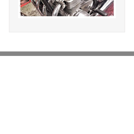
Achat de motos et scooters - Dépôt vente - Réparation
- Concessionnaire Voge - Concessionnaire
Multimarques
Un site manufacturé avec passion par
Redwood,
agence conseil en communication digitale