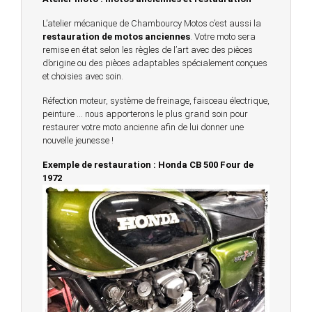
L’atelier mécanique de Chambourcy Motos c’est aussi la
restauration de motos anciennes
. Votre moto sera
remise en état selon les règles de l’art avec des pièces
d’origine ou des pièces adaptables spécialement conçues
et choisies avec soin.
Réfection moteur, système de freinage, faisceau électrique,
peinture … nous apporterons le plus grand soin pour
restaurer votre moto ancienne afin de lui donner une
nouvelle jeunesse !
Exemple de restauration : Honda CB 500 Four de
1972
© 2023 -
Chambourcy Motos 78 - 7bis chemin de la
Forêt - 78240 - Chambourcy -
Garage Motos et Scooters depuis 20 ans à votre
service entre Saint Germain en Laye et Poissy