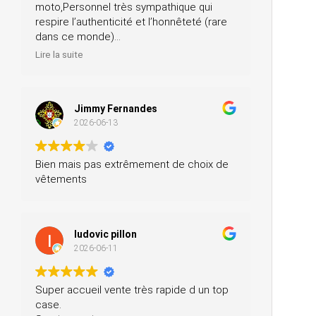
moto,Personnel très sympathique qui
respire l’authenticité et l’honnêteté (rare
dans ce monde)
Merci pour votre professionnalisme, je
Lire la suite
n’hésiterai pas à vous recommander
autour de moi
Jimmy Fernandes
2026-06-13
Bien mais pas extrêmement de choix de
vêtements
ludovic pillon
2026-06-11
Super accueil vente très rapide d un top
case.