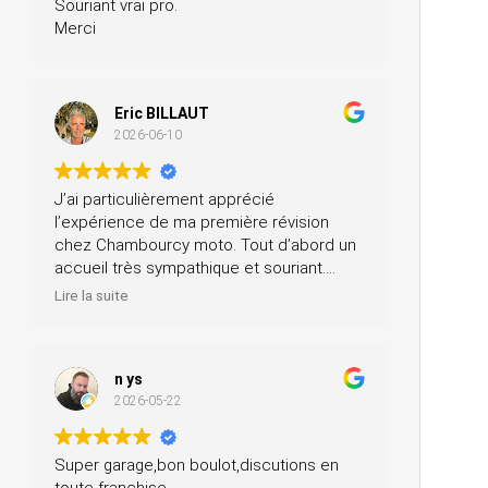
Souriant vrai pro.
Merci
Eric BILLAUT
2026-06-10
J’ai particulièrement apprécié
l’expérience de ma première révision
chez Chambourcy moto. Tout d’abord un
accueil très sympathique et souriant.
Ensuite, ils m’ont prêté une moto pendant
Lire la suite
la journée et ils ont fait la révision ainsi
que le contrôle technique, tout ça pour un
prix très modéré. Je recommande à 200
n ys
%.
2026-05-22
Super garage,bon boulot,discutions en