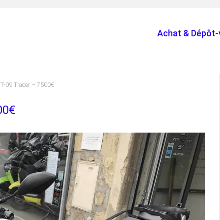
Achat & Dépôt-
T-09 Tracer – 7500€
00€