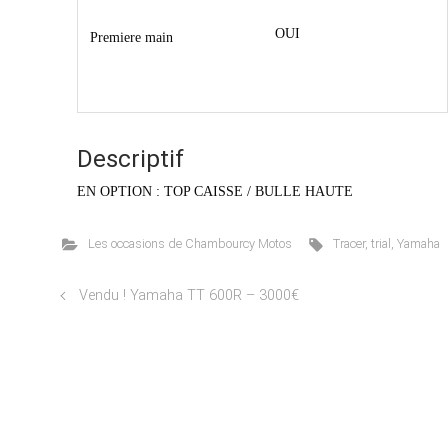
OUI
Premiere main
Descriptif
EN OPTION : TOP CAISSE / BULLE HAUTE
Les occasions de Chambourcy Motos
Tracer
,
trial
,
Yamaha
Vendu ! Yamaha TT 600R – 3000€