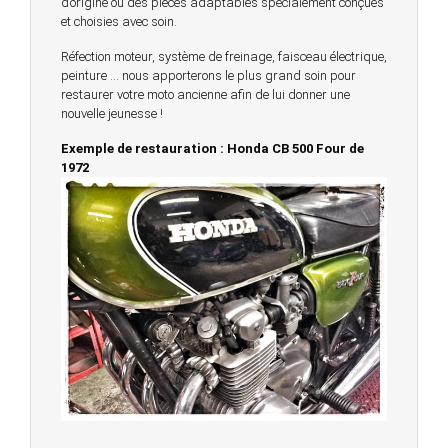
d’origine ou des pièces adaptables spécialement conçues
et choisies avec soin.
Réfection moteur, système de freinage, faisceau électrique,
peinture … nous apporterons le plus grand soin pour
restaurer votre moto ancienne afin de lui donner une
nouvelle jeunesse !
Exemple de restauration : Honda CB 500 Four de
1972
© 2023 -
Chambourcy Motos 78 - 7bis chemin de la
Forêt - 78240 - Chambourcy -
Garage Motos et Scooters depuis 20 ans à votre
service entre Saint Germain en Laye et Poissy
Achat de motos et scooters - Dépôt vente - Réparation
- Concessionnaire Voge - Concessionnaire
Multimarques
Un site manufacturé avec passion par
Redwood,