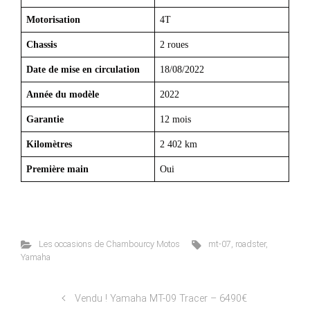
Motorisation
4T
Chassis
2 roues
Date de mise en circulation
18/08/2022
Année du modèle
2022
Garantie
12 mois
Kilomètres
2 402 km
Première main
Oui
Les occasions de Chambourcy Motos
mt-07
,
roadster
,
Yamaha
Vendu ! Yamaha MT-09 Tracer – 6490€