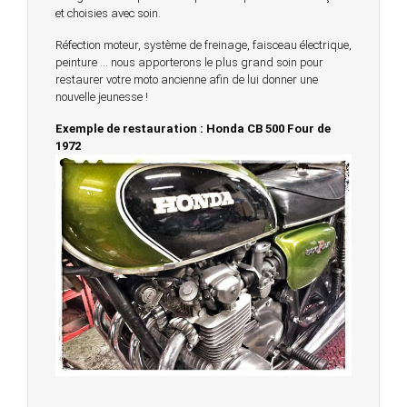
et choisies avec soin.
Réfection moteur, système de freinage, faisceau électrique,
peinture … nous apporterons le plus grand soin pour
restaurer votre moto ancienne afin de lui donner une
nouvelle jeunesse !
Exemple de restauration : Honda CB 500 Four de
1972
© 2023 -
Chambourcy Motos 78 - 7bis chemin de la
Forêt - 78240 - Chambourcy -
Garage Motos et Scooters depuis 20 ans à votre
service entre Saint Germain en Laye et Poissy
Achat de motos et scooters - Dépôt vente - Réparation
- Concessionnaire Voge - Concessionnaire
Multimarques
Un site manufacturé avec passion par
Redwood,