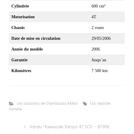
Cylindrée
600 cm³
Motorisation
4T
Chassis
2 roues
Date de mise en circulation
29/05/2006
Année du modèle
2006
Garantie
Jusqu’au
Kilomètres
7 500 km
Les occasions de Chambourcy Motos
fz6
,
roadster
,
Yamaha
Vendu ! Kawasaki Versys 47.5CV – 8790€