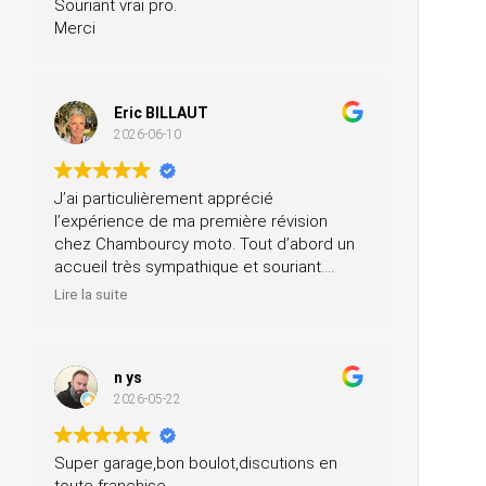
Souriant vrai pro.
Merci
Eric BILLAUT
2026-06-10
J’ai particulièrement apprécié
l’expérience de ma première révision
chez Chambourcy moto. Tout d’abord un
accueil très sympathique et souriant.
Ensuite, ils m’ont prêté une moto pendant
Lire la suite
la journée et ils ont fait la révision ainsi
que le contrôle technique, tout ça pour un
prix très modéré. Je recommande à 200
n ys
%.
2026-05-22
Super garage,bon boulot,discutions en