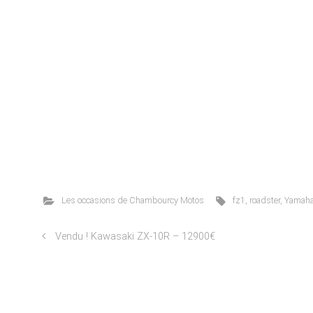
Les occasions de Chambourcy Motos
fz1
,
roadster
,
Yamah
Vendu ! Kawasaki ZX-10R – 12900€