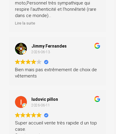
moto,Personnel très sympathique qui
respire l’authenticité et l’honnêteté (rare
dans ce monde)
Merci pour votre professionnalisme, je
Lire la suite
n’hésiterai pas à vous recommander
autour de moi
Jimmy Fernandes
2026-06-13
Bien mais pas extrêmement de choix de
vêtements
ludovic pillon
2026-06-11
Super accueil vente très rapide d un top
case.