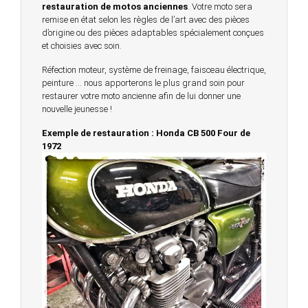
restauration de motos anciennes
. Votre moto sera
remise en état selon les règles de l’art avec des pièces
d’origine ou des pièces adaptables spécialement conçues
et choisies avec soin.
Réfection moteur, système de freinage, faisceau électrique,
peinture … nous apporterons le plus grand soin pour
restaurer votre moto ancienne afin de lui donner une
nouvelle jeunesse !
Exemple de restauration : Honda CB 500 Four de
1972
© 2023 -
Chambourcy Motos 78 - 7bis chemin de la
Forêt - 78240 - Chambourcy -
Garage Motos et Scooters depuis 20 ans à votre
service entre Saint Germain en Laye et Poissy
Achat de motos et scooters - Dépôt vente - Réparation
- Concessionnaire Voge - Concessionnaire