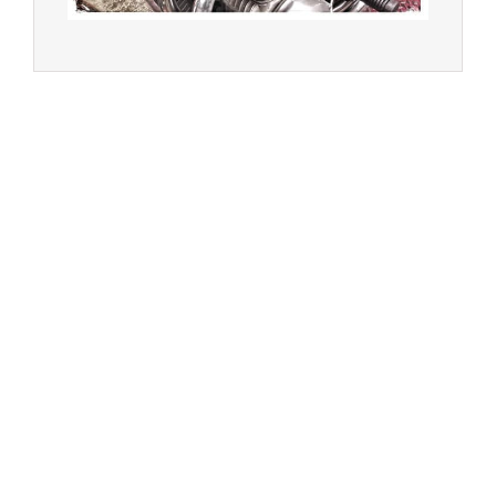
Multimarques
Un site manufacturé avec passion par
Redwood,
agence conseil en communication digitale