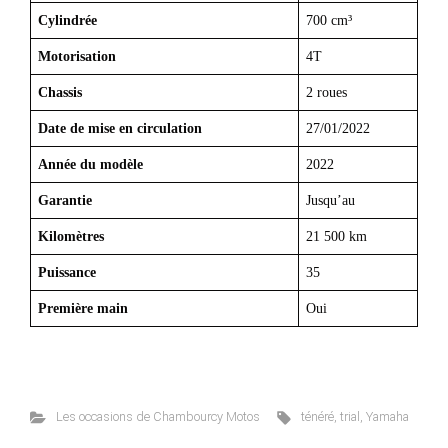
Cylindrée
700 cm³
Motorisation
4T
Chassis
2 roues
Date de mise en circulation
27/01/2022
Année du modèle
2022
Garantie
Jusqu’au
Kilomètres
21 500 km
Puissance
35
Première main
Oui
Les occasions de Chambourcy Motos
ténéré
,
trial
,
Yamaha