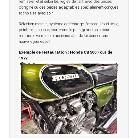
remise en état selon les règles de l’art avec des pièces
d’origine ou des pièces adaptables spécialement conçues
et choisies avec soin.
Réfection moteur, système de freinage, faisceau électrique,
peinture … nous apporterons le plus grand soin pour
restaurer votre moto ancienne afin de lui donner une
nouvelle jeunesse !
Exemple de restauration : Honda CB 500 Four de
1972
© 2023 -
Chambourcy Motos 78 - 7bis chemin de la
Forêt - 78240 - Chambourcy -
Garage Motos et Scooters depuis 20 ans à votre
service entre Saint Germain en Laye et Poissy
Achat de motos et scooters - Dépôt vente - Réparation
- Concessionnaire Voge - Concessionnaire
Multimarques