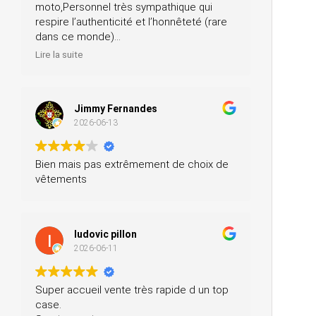
moto,Personnel très sympathique qui
respire l’authenticité et l’honnêteté (rare
dans ce monde)
Merci pour votre professionnalisme, je
Lire la suite
n’hésiterai pas à vous recommander
autour de moi
Jimmy Fernandes
2026-06-13
Bien mais pas extrêmement de choix de
vêtements
ludovic pillon
2026-06-11
Super accueil vente très rapide d un top
case.