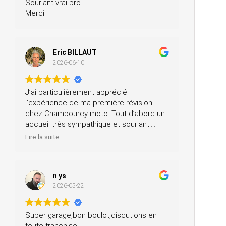
Souriant vrai pro.
Merci
Eric BILLAUT
2026-06-10
J’ai particulièrement apprécié
l’expérience de ma première révision
chez Chambourcy moto. Tout d’abord un
accueil très sympathique et souriant.
Ensuite, ils m’ont prêté une moto pendant
Lire la suite
la journée et ils ont fait la révision ainsi
que le contrôle technique, tout ça pour un
prix très modéré. Je recommande à 200
n ys
%.
2026-05-22
Super garage,bon boulot,discutions en