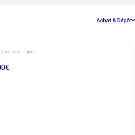
Achat & Dépôt-
GSE500 34CV – 1400€
00€