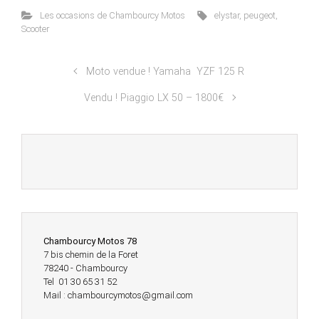
Les occasions de Chambourcy Motos
elystar
,
peugeot
,
Scooter
Moto vendue ! Yamaha YZF 125 R
Vendu ! Piaggio LX 50 – 1800€
Chambourcy Motos 78
7 bis chemin de la Foret
78240 - Chambourcy
Tel 01 30 65 31 52
Mail : chambourcymotos@gmail.com