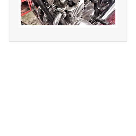
Achat de motos et scooters - Dépôt vente - Réparation
- Concessionnaire Voge - Concessionnaire
Multimarques
Un site manufacturé avec passion par
Redwood,
agence conseil en communication digitale