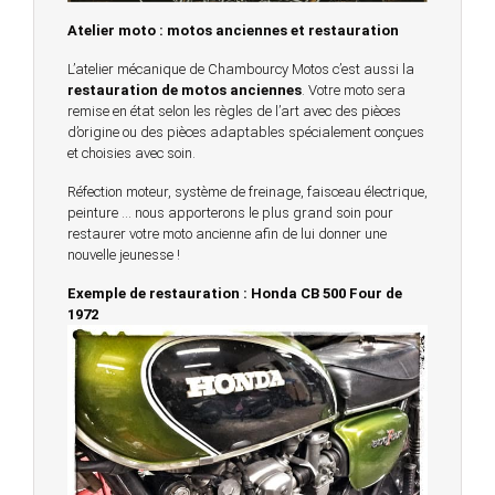
Atelier moto : motos anciennes et restauration
L’atelier mécanique de Chambourcy Motos c’est aussi la
restauration de motos anciennes
. Votre moto sera
remise en état selon les règles de l’art avec des pièces
d’origine ou des pièces adaptables spécialement conçues
et choisies avec soin.
Réfection moteur, système de freinage, faisceau électrique,
peinture … nous apporterons le plus grand soin pour
restaurer votre moto ancienne afin de lui donner une
nouvelle jeunesse !
Exemple de restauration : Honda CB 500 Four de
1972
© 2023 -
Chambourcy Motos 78 - 7bis chemin de la
Forêt - 78240 - Chambourcy -
Garage Motos et Scooters depuis 20 ans à votre
service entre Saint Germain en Laye et Poissy