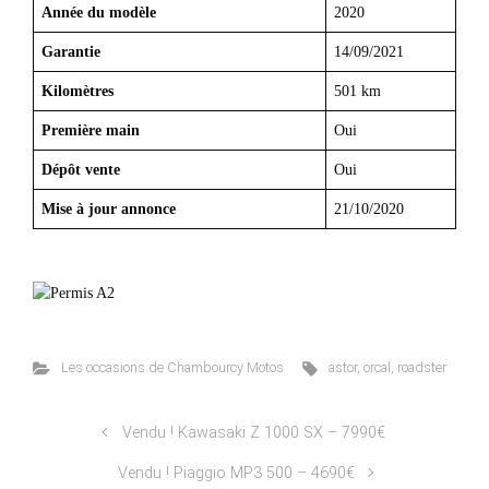
Année du modèle
2020
Garantie
14/09/2021
Kilomètres
501 km
Première main
Oui
Dépôt vente
Oui
Mise à jour annonce
21/10/2020
Les occasions de Chambourcy Motos
astor
,
orcal
,
roadster
Vendu ! Kawasaki Z 1000 SX – 7990€
Vendu ! Piaggio MP3 500 – 4690€