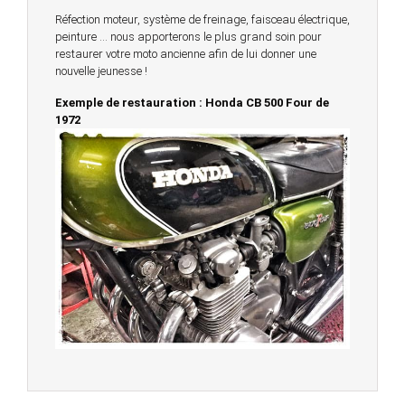
Réfection moteur, système de freinage, faisceau électrique,
peinture … nous apporterons le plus grand soin pour
restaurer votre moto ancienne afin de lui donner une
nouvelle jeunesse !
Exemple de restauration : Honda CB 500 Four de
1972
© 2023 -
Chambourcy Motos 78 - 7bis chemin de la
Forêt - 78240 - Chambourcy -
Garage Motos et Scooters depuis 20 ans à votre
service entre Saint Germain en Laye et Poissy
Achat de motos et scooters - Dépôt vente - Réparation
- Concessionnaire Voge - Concessionnaire
Multimarques
Un site manufacturé avec passion par
Redwood,
agence conseil en communication digitale